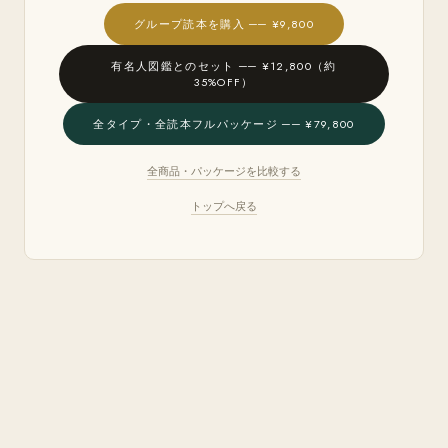
グループ読本を購入 ── ¥9,800
有名人図鑑とのセット ── ¥12,800（約
35%OFF）
全タイプ・全読本フルパッケージ ── ¥79,800
全商品・パッケージを比較する
トップへ戻る