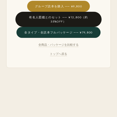
グループ読本を購入 ── ¥9,800
有名人図鑑とのセット ── ¥12,800（約
35%OFF）
全タイプ・全読本フルパッケージ ── ¥79,800
全商品・パッケージを比較する
トップへ戻る