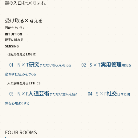
話の入口をつくります。
受け取る
×
考える
可能性をひらく
INTUITION
現実に触れる
SENSING
仕組みを見る
LOGIC
研究
実用管理
01 · N × T
02 · S × T
まだない答えを考える
現実を
動かす仕組みをつくる
人と意味を見る
ETHICS
人道芸術
社交
03 · N × F
04 · S × F
まだない意味を描く
日々と関
係を心地よくする
FOUR ROOMS