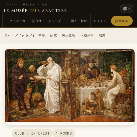
← SOCIONICS · 日本ソシオニクス協会
JA
Le Musée
du
Caractère
32タイプ一覧
関係性
グループ
購入・料金
ログイン
診断する
概論
研究
実用管理
人道芸術
社交
グループ「クラブ」
CLUB · INTEREST
4 ROOMS