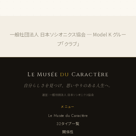
一般社団法人 日本ソシオニクス協会 ─ Model K グルー
プ「クラブ」
Le Musée
du
Caractère
自分らしさを見つけ、思いやりのある人生へ。
運営：一般社団法人 日本ソシオニクス協会
メニュー
Le Musée du Caractère
32タイプ一覧
関係性