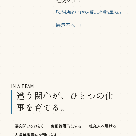
社交クラブ
「どう心地よく？」から、暮らしと縁を整える。
展示室へ →
IN A TEAM
違う関心が、ひとつの仕
事を育てる。
研究
問いをひらく
実用管理
形にする
社交
人へ届ける
人道芸術
意味を問い直す