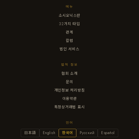
메뉴
소시오닉스란
32가지 타입
관계
칼럼
법인 서비스
법적 정보
협회 소개
문의
개인정보 처리방침
이용약관
특정상거래법 표시
언어
日本語
English
한국어
Русский
Español