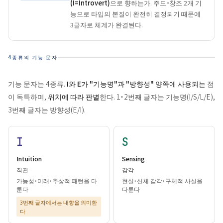
(I=Introvert)
으로 향하는가. 주도・창조 2개 기
능으로 타입의 본질이 완전히 결정되기 때문에
3글자로 체계가 완결된다.
4종류의 기능 문자
기능 문자는 4종류.
I와 E가 "기능명"과 "방향성" 양쪽에 사용되는
점
이 독특하며,
위치에 따라 판별
한다. 1・2번째 글자는 기능명(I/S/L/E),
3번째 글자는 방향성(E/I).
I
S
Intuition
Sensing
직관
감각
가능성・미래・추상적 패턴을 다
현실・신체 감각・구체적 사실을
룬다
다룬다
3번째 글자에서는 내향을 의미한
다