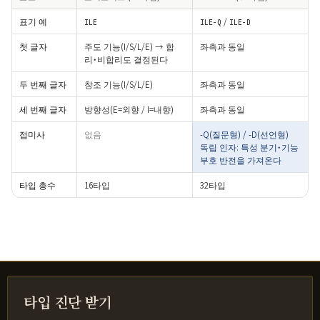
표기 예
/
ILE
ILE-Q
ILE-D
첫 글자
주도 기능(I/S/L/E) → 합
좌측과 동일
리・비합리도 결정된다
두 번째 글자
창조 기능(I/S/L/E)
좌측과 동일
세 번째 글자
방향성(E=외향 / I=내향)
좌측과 동일
접미사
없음
-Q(질문형) / -D(선언형)
독립 인자: 특성 분기・기능
부호 반전을 가져온다
타입 총수
16타입
32타입
타입 진단 받기