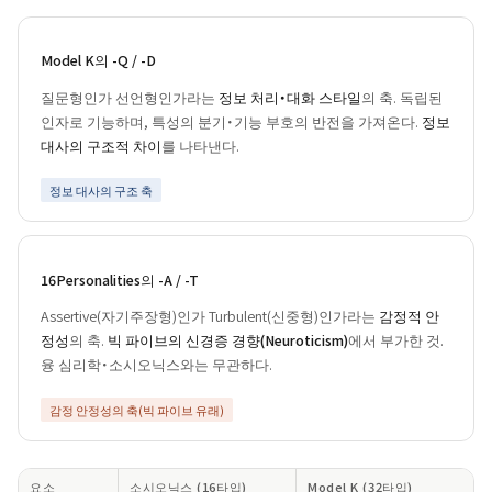
Model K의 -Q / -D
질문형인가 선언형인가라는
정보 처리・대화 스타일
의 축. 독립된
인자로 기능하며, 특성의 분기・기능 부호의 반전을 가져온다.
정보
대사의 구조적 차이
를 나타낸다.
정보 대사의 구조 축
16Personalities의 -A / -T
Assertive(자기주장형)인가 Turbulent(신중형)인가라는
감정적 안
정성
의 축.
빅 파이브의 신경증 경향(Neuroticism)
에서 부가한 것.
융 심리학・소시오닉스와는 무관하다.
감정 안정성의 축(빅 파이브 유래)
요소
소시오닉스 (16타입)
Model K (32타입)