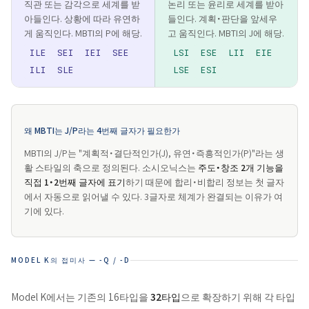
직관 또는 감각으로 세계를 받
논리 또는 윤리로 세계를 받아
아들인다. 상황에 따라 유연하
들인다. 계획・판단을 앞세우
게 움직인다. MBTI의 P에 해당.
고 움직인다. MBTI의 J에 해당.
ILE
SEI
IEI
SEE
LSI
ESE
LII
EIE
ILI
SLE
LSE
ESI
왜 MBTI는 J/P라는 4번째 글자가 필요한가
MBTI의 J/P는 "계획적・결단적인가(J), 유연・즉흥적인가(P)"라는 생
활 스타일의 축으로 정의된다. 소시오닉스는
주도・창조 2개 기능을
직접 1・2번째 글자에 표기
하기 때문에 합리・비합리 정보는 첫 글자
에서 자동으로 읽어낼 수 있다. 3글자로 체계가 완결되는 이유가 여
기에 있다.
MODEL K의 접미사 — -Q / -D
Model K에서는 기존의 16타입을
32타입
으로 확장하기 위해 각 타입