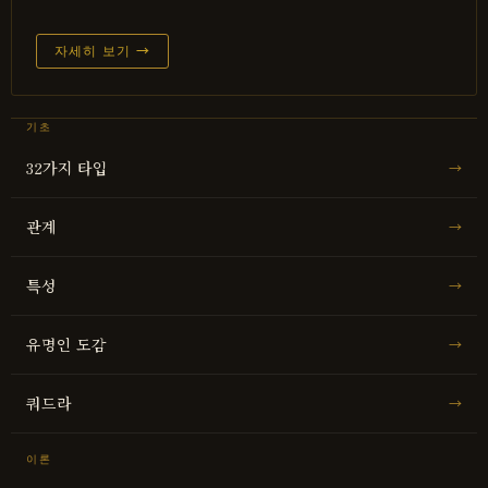
자세히 보기 →
기초
32가지 타입
→
관계
→
특성
→
유명인 도감
→
쿼드라
→
이론