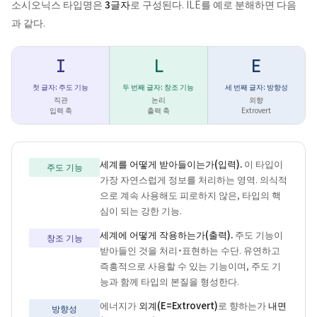
소시오닉스 타입명은
3글자
로 구성된다. ILE를 예로 분해하면 다음
과 같다.
I
L
E
첫 글자: 주도 기능
두 번째 글자: 창조 기능
세 번째 글자: 방향성
직관
논리
외향
입력 축
출력 축
Extrovert
세계를 어떻게 받아들이는가(입력).
이 타입이
주도 기능
가장 자연스럽게 정보를 처리하는 영역. 의식적
으로 계속 사용해도 피로하지 않은, 타입의 핵
심이 되는 강한 기능.
세계에 어떻게 작용하는가(출력).
주도 기능이
창조 기능
받아들인 것을 처리・표현하는 수단. 유연하고
즉흥적으로 사용할 수 있는 기능이며, 주도 기
능과 함께 타입의 본질을 형성한다.
에너지가
외계(E=Extrovert)
로 향하는가
내면
방향성