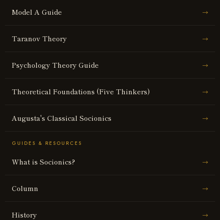
Model A Guide
→
Taranov Theory
→
Psychology Theory Guide
→
Theoretical Foundations (Five Thinkers)
→
Augusta's Classical Socionics
→
GUIDES & RESOURCES
What is Socionics?
→
Column
→
History
→