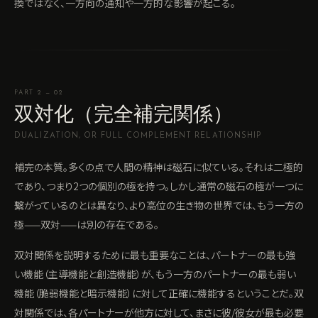
換ではなく、一方向の通知や一方的な影響が起こる。
PART 2 — 02
双対化（完全補完関係）
DUALIZATION, OR FULL COMPLEMENT RELATIONSHIP
補完の本質。多くの点で人間の精神は磁石に似ている。それは二極的
であり、つまり2つの個別の極を持つ。しかし通常の磁石の極が一つに
繋がっているのとは異なり、より高位の生き物の世界では、もう一方の
極——双対——は別の存在である。
双対関係を説明するために最も重要なことは、パートナーの最も強
い機能（主導機能と創造機能）が、もう一方のパートナーの最も弱い
機能（脆弱機能と暗示機能）に対して正確に機能するということだ。双
対関係では、各パートナーが他方に対して、まさに彼/彼女が最も必要