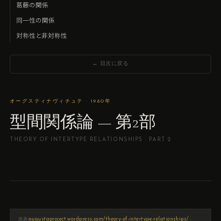
葛藤の関係
同一性の関係
対称性と非対称性
← 目次に戻る
オーグスティナヴィチュテ · 1980年
型間関係論 — 第2部
THEORY OF INTERTYPE RELATIONSHIPS · PART 2
·
augustaproject.wordpress.com/theory-of-intertype-relationships/
原典