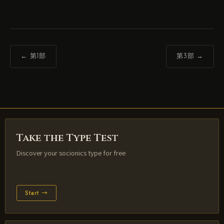
← 第1部
第3部 →
Take the Type Test
Discover your socionics type for free
Start →