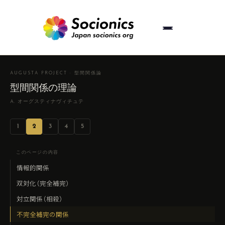
AUGUSTA PROJECT · 型間関係論
型間関係の理論
A. オーグスティナヴィチュテ
1
2
3
4
5
このページの内容
情報的関係
双対化（完全補完）
対立関係（相殺）
不完全補完の関係