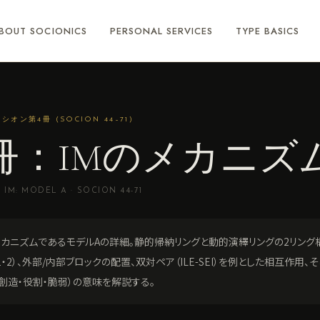
BOUT SOCIONICS
PERSONAL SERVICES
TYPE BASICS
ソシオン第4冊 (SOCION 44–71)
冊：IMのメカニズム
IM: MODEL A · SOCION 44-71
カニズムであるモデルAの詳細。静的帰納リングと動的演繹リングの2リング
・2）、外部/内部ブロックの配置、双対ペア（ILE-SEI）を例とした相互作用、
・創造・役割・脆弱）の意味を解説する。