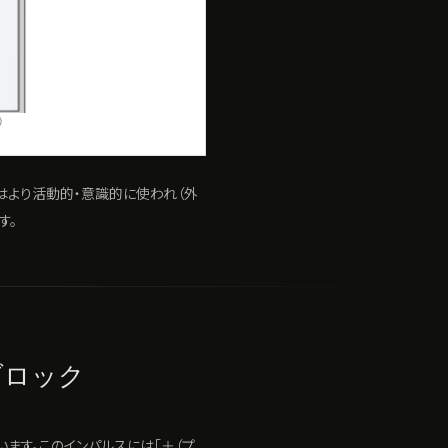
）
はより活動的・意識的に使われ（外
す。
ブロック
います。このインパルスには「＋（プ