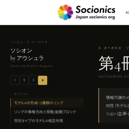
A
ソシオン · A. オーガスタ
A. オーガスタ · 
ソシオン
第4
by アウシュラ
Socion by Aushra Augusta
MECHANISM OF 
1
2
3
4
セクション
情報代謝のメ
モデルAの形成・2種類のリング
向性（モデル1
リングの情報方向と受動/能動ブロック
ション（主導
双対タイプのモデルA相互作用