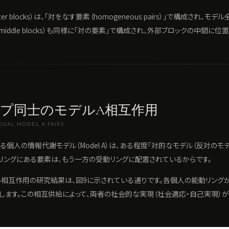
er blocks）は、「対をなす要素（homogeneous pairs）」で構成され
middle blocks）も同様に「対の要素」で構成され、外部ブロックの中間に位
プ同士のモデルA相互作用
DUAL MODEL A PAIRS
る個人の情報代謝モデル（Model A）は、ある程度「対的なモデル（反対のモデ
リングにある要素は、もう一方の受動リングに配置されているからです。
相互作用の研究結果は、図9に示されている通りです。各個人の能動リングが
します。この相互供給によって、両者の社会的な実現（社会適応・自己実現）