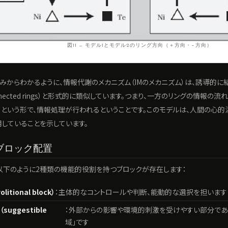
図11 — モデル1とモデル2のリング方向（＋方向・−方向）
みからわかるように、情報代謝のメカニズム（IMのメカニズム）は、誘導的に
ly connected rings）と形式的に類似しています。つまり、一方のリングの情
という形で、情報処理が行われるということです。このモデルは、人間の心
していることを示しています。
ブロック配置
以下のように2種類の機能的役割を持つブロックが存在します：
tional block）
：主体的なコントロールや判断、能動的な選択を担います
uggestible
：外部からの影響や環境的刺激を受けやすい部分であ
域」です