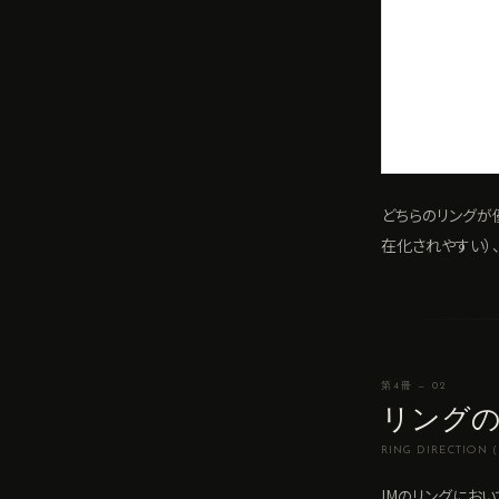
どちらのリングが
在化されやすい）
第4冊 — 02
リングの
RING DIRECTION 
IMのリングにお