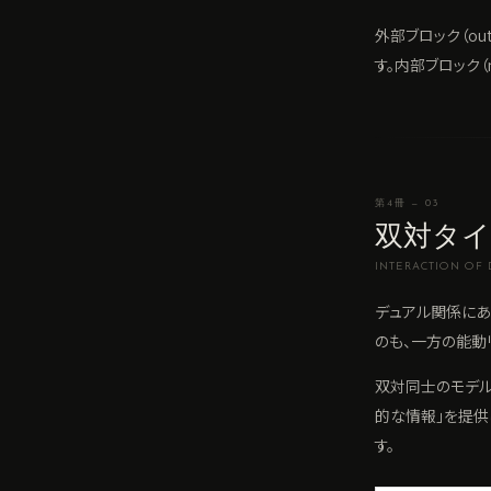
外部ブロック（out
す。内部ブロック（
第4冊 — 03
双対タイ
INTERACTION OF 
デュアル関係にあ
のも、一方の能動
双対同士のモデル
的な情報」を提供
す。