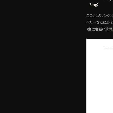
Ring）
この2つのリング
ペリーなどによる脳
（主に右脳）：演繹的思