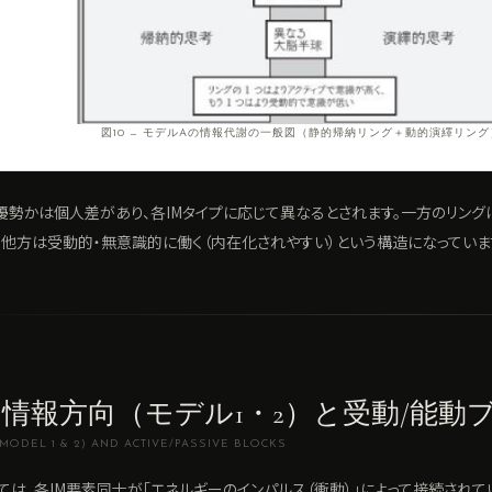
図10 — モデルAの情報代謝の一般図（静的帰納リング＋動的演繹リング
優勢かは個人差があり、各IMタイプに応じて異なるとされます。一方のリング
、他方は受動的・無意識的に働く（内在化されやすい）という構造になっていま
情報方向（モデル1・2）と受動/能動
(MODEL 1 & 2) AND ACTIVE/PASSIVE BLOCKS
いては、各IM要素同士が「エネルギーのインパルス（衝動）」によって接続されて