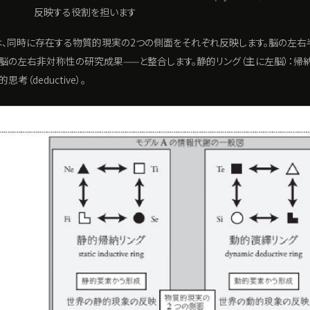
反映する役割を担います
は、同時に存在する物質的現実の2つの側面をそれぞれ反映します。脳の左右
の左右非対称性の研究成果——と整合します。静的リング（主に左脳）：帰納的思考
考（deductive）。