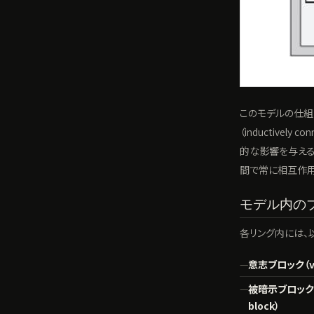
このモデルの仕組
（inductive
的な影響を与える
間で常に相互作用
モデル内の
各リング内には、
意志ブロック（voli
被暗示ブロック（s
block）