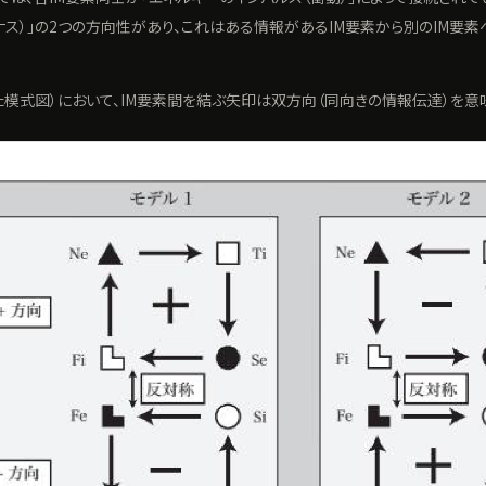
マイナス）」の2つの方向性があり、これはある情報があるIM要素から別のIM
た模式図）において、IM要素間を結ぶ矢印は双方向（同向きの情報伝達）を意