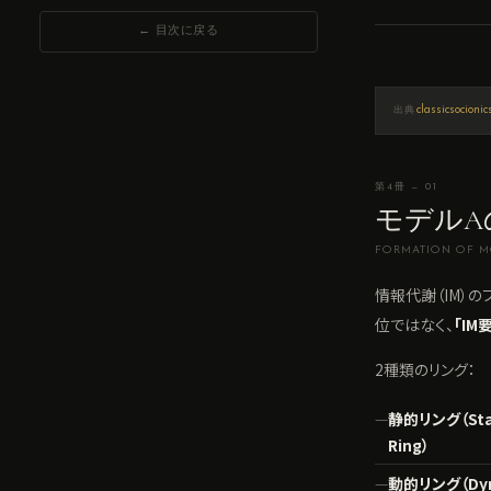
← 目次に戻る
classicsocioni
出典
第4冊 — 01
モデルA
FORMATION OF M
情報代謝（IM）の
位ではなく、
「IM
2種類のリング：
静的リング（Sta
Ring）
動的リング（Dyn