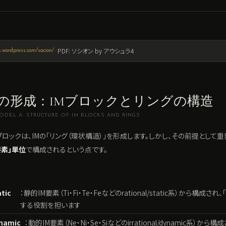
·
PDF: ソシオン by アウシュラ4
cs.wordpress.com/socion/
の形成：IMブロックとリングの構造
ODEL A: STRUCTURE OF IM BLOCKS AND RINGS
ブロックは、IMの「リング（環状構造）」を形成します。しかし、その前提として
要素」単位
で構成されるという点です。
tic
：静的IM要素（Ti・Fi・Te・Feなどのrational/static系）から構
する役割を担います
amic
：動的IM要素（Ne・Ni・Se・Siなどのirrational/dynamic系）