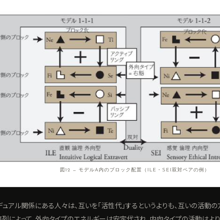
図12 — モデルA内のブロック配置（ILE・SEI双対ペアの例）
デュアル関係にある人々は、互いを「活性代」するというよりも、互いの活動の
整列によって、外向タイプのエネルギーは安定代され、内向タイプの活動はよ