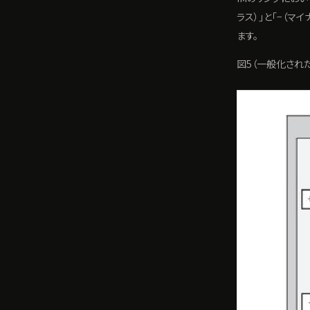
ラス）」と「−（
ます。
図5（一般化され